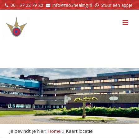
06 - 57 22 79 20
info@tao3healing.nl
Stuur een appje
Me
Je bevindt je hier:
Home
»
Kaart locatie