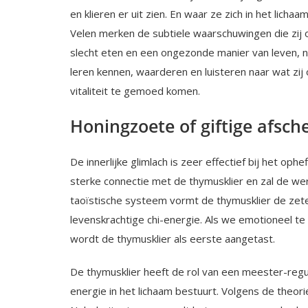
en klieren er uit zien. En waar ze zich in het lich
Velen merken de subtiele waarschuwingen die zij 
slecht eten en een ongezonde manier van leven, 
leren kennen, waarderen en luisteren naar wat zij
vitaliteit te gemoed komen.
Honingzoete of giftige afsch
De innerlijke glimlach is zeer effectief bij het ophe
sterke connectie met de thymusklier en zal de we
taoïstische sys­teem vormt de thymusklier de zetel
levenskrachtige chi-energie. Als we emotioneel t
wordt de thymusklier als eerste aangetast.
De thymusklier heeft de rol van een meester-reg
energie in het lichaam bestuurt. Volgens de theor