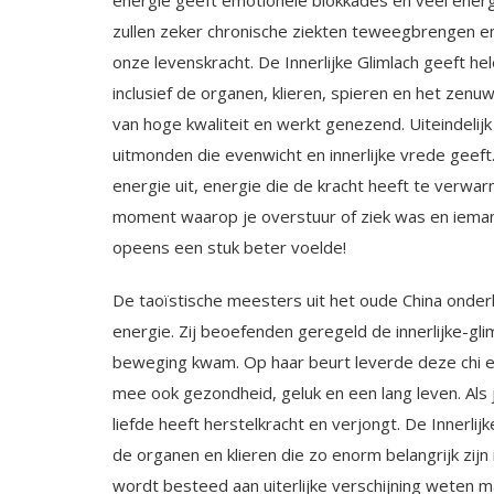
energie geeft emotionele blokkades en veel ener
zullen zeker chronische ziekten teweegbrengen e
onze levenskracht. De Innerlijke Glimlach geeft hel
inclusief de organen, klieren, spieren en het zenu
van hoge kwaliteit en werkt genezend. Uiteindelij
uitmonden die evenwicht en innerlijke vrede geeft.
energie uit, energie die de kracht heeft te verw
moment waarop je overstuur of ziek was en iemand
opeens een stuk beter voelde!
De taoïstische meesters uit het oude China onderk
energie. Zij beoefenden geregeld de innerlijke-gli
beweging kwam. Op haar beurt leverde deze chi e
mee ook gezondheid, geluk en een lang leven. Als je
liefde heeft herstelkracht en verjongt. De Innerlijk
de orga­nen en klieren die zo enorm belangrijk zi
wordt besteed aan uiterlijke verschijning we­ten 