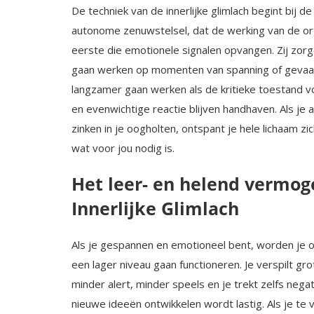
De techniek van de innerlijke glimlach begint bij 
autonome zenuwstelsel, dat de werking van de or­g
eerste die emotionele signa­len opvangen. Zij zorg
gaan werken op momenten van spanning of gevaar (
langzamer gaan werken als de kritieke toestand voo
en evenwichtige reactie blijven handhaven. Als je 
zinken in je oogholten, ontspant je hele lichaam z
wat voor jou nodig is.
Het leer- en helend vermog
Innerlijke Glimlach
Als je gespannen en emotioneel bent, worden je o
een lager niveau gaan functioneren. Je verspilt g
minder alert, minder speels en je trekt zelfs neg
nieuwe ideeën ont­wikkelen wordt lastig. Als je te 