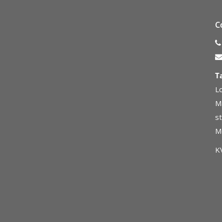
C
T
L
M
s
M
K