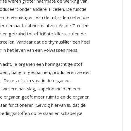
r te weren groter naarmate de werking van
roduceert onder andere T-cellen. De functie
n te vernietigen. Van de miljarden cellen die
r een aantal abnormaal zijn. Als de T-cellen
 getraind tot efficiënte killers, zullen de
rcellen. Van­daar dat de thymusklier een heel
er in het leven van een volwassen mens.
lacht, je organen een honingachtige stof
s bent, bang of gespannen, produceren ze een
n. Deze zet zich vast in de organen,
 snellere hartslag, slapeloosheid en een
 je organen geeft meer ruimte en de organen
an functioneren. Gevolg hiervan is, dat de
voedingsstoffen op te slaan en schadelijke