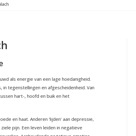
mlach
ch
e
wd als energie van een lage hoedanigheid.
, in tegenstellingen en afgescheidenheid. Van
ussen hart-, hoofd en buik en het
de en haat. Anderen ‘lijden’ aan depres­sie,
iele pijn. Een leven leiden in negatieve