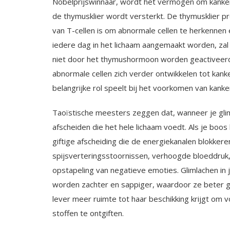
Nobelprijswinnaar, wordt het vermogen om kanke
de thymusklier wordt ver­sterkt. De thymusklier p
van T-cellen is om abnormale cellen te herkennen e
iedere dag in het lichaam aangemaakt worden, zal e
niet door het thymushormoon worden geactiveerd en
abnormale cellen zich verder ontwikkelen tot kanke
belangrijke rol speelt bij het voorko­men van kank
Taoïstische meesters zeggen dat, wanneer je glim
afscheiden die het hele lichaam voedt. Als je boo
giftige afschei­ding die de energiekanalen blokkere
spijsverteringsstoornissen, verhoogde bloed­druk,
opstapeling van negatieve emoties. Glimlachen in
worden zachter en sappiger, waardoor ze beter ga
lever meer ruim­te tot haar beschikking krijgt om 
stoffen te ontgiften.