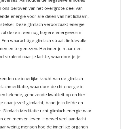
gieverlies. Aanhoudende negatieve emoties
n ons beroven van het overgrote deel van
ende energie voor alle delen van het li­chaam,
wstelsel. Deze glimlach veroorzaakt energie
k zal deze in een nog hogere energievorm
 Een waarachtige glimlach straalt liefdevolle
armen en te genezen. Herinner je maar een
 stralend naar je lachte, waardoor je je
enden de innerlijke kracht van de glimlach-
mlachmeditatie, waardoor de chi-energie in
en helende, genezende kwaliteit op en hier
 naar jezelf glimlacht, baad je in liefde en
e Glimlach Meditatie richt glimlach energie naar
jn in een mensen leven. Hoewel veel aandacht
maar weinig mensen hoe de innerlijke organen