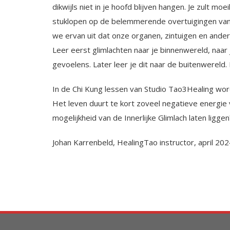
dikwijls niet in je hoofd blijven hangen. Je zult moe
stuklopen op de belemmerende overtuigingen van 
we ervan uit dat onze organen, zintuigen en ande­r
Leer eerst glimlachten naar je binnenwereld, naar
gevoelens. Later leer je dit naar de buitenwereld. 
In de Chi Kung lessen van Studio Tao3Healing word
Het leven duurt te kort zoveel negatieve energie
mogelijkheid van de Innerlijke Glimlach laten liggen
Johan Karrenbeld, HealingTao instructor, april 202