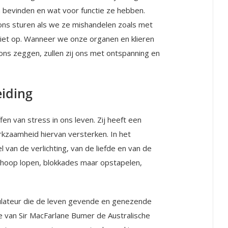
aam bevinden en wat voor functie ze hebben.
ons sturen als we ze mishandelen zoals met
niet op. Wanneer we onze organen en klieren
 ons zeggen, zullen zij ons met ontspanning en
eiding
ffen van stress in ons leven. Zij heeft een
rkzaamheid hiervan versterken. In het
 van de verlichting, van de liefde en van de
e hoop lopen, blokkades maar opstapelen,
ulateur die de leven gevende en genezende
ie van Sir MacFarlane Bumer de Australische